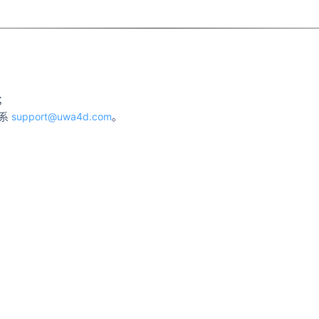
；
联系
support@uwa4d.com
。