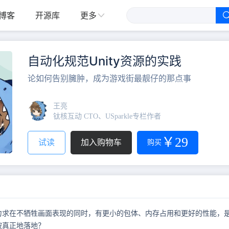
更多
博客
开源库
自动化规范Unity资源的实践
论如何告别臃肿，成为游戏街最靓仔的那点事
王亮
钛核互动 CTO、USparkle专栏作者
￥29
试读
加入购物车
购买
力求在不牺牲画面表现的同时，有更小的包体、内存占用和更好的性能，
被真正地落地？